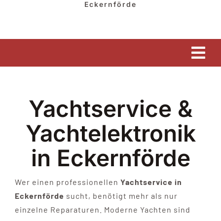
Eckernförde
Tog
Nav
HOME
Yachtservice &
GESCHÄFT
Yachtelektronik
HAFEN & WINTERLAGER
in Eckernförde
YACHTSERVICE
Wer einen professionellen
Yachtservice in
Eckernförde
sucht, benötigt mehr als nur
einzelne Reparaturen. Moderne Yachten sind
YACHTHANDEL