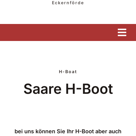
Eckernförde
Tog
Nav
HOME
GESCHÄFT
H-Boat
Saare H-Boot
HAFEN & WINTERLAGER
YACHTSERVICE
YACHTHANDEL
bei uns können Sie Ihr H-Boot aber auch